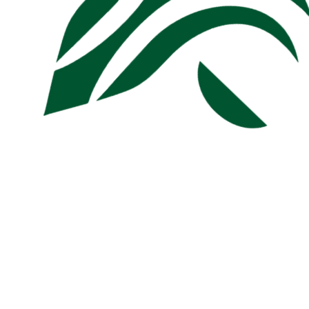
anma ve Vel
Rehberi
crpartners
24/11/2025