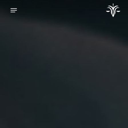
Ski
t
mai
conten