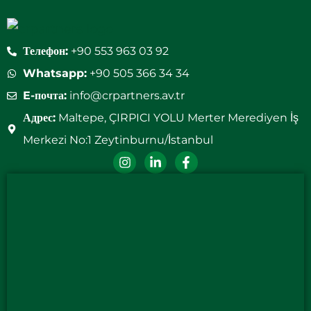
Телефон:
+90 553 963 03 92
Whatsapp:
+90 505 366 34 34
E-почта:
info@crpartners.av.tr
Адрес:
Maltepe, ÇIRPICI YOLU Merter Merediyen İş
Merkezi No:1 Zeytinburnu/İstanbul